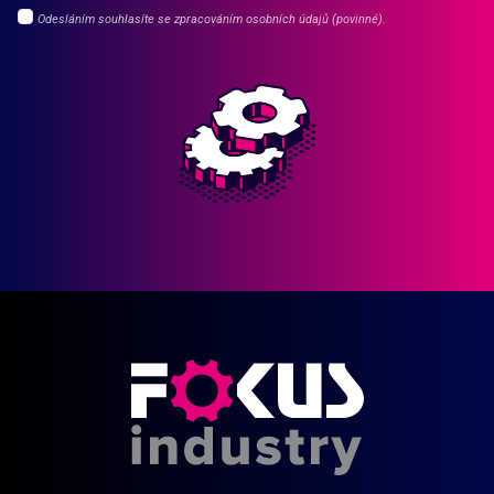
Odesláním souhlasíte se zpracováním osobních údajů (povinné).