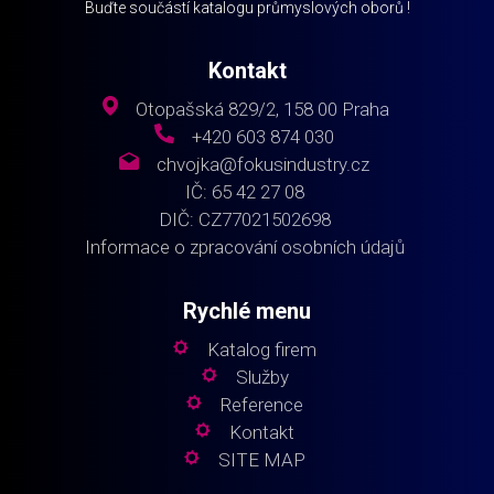
Buďte součástí katalogu průmyslových oborů !
Kontakt
Otopašská 829/2, 158 00 Praha
+420 603 874 030
chvojka@fokusindustry.cz
IČ: 65 42 27 08
DIČ: CZ77021502698
Informace o zpracování osobních údajů
Rychlé menu
Katalog firem
Služby
Reference
Kontakt
SITE MAP