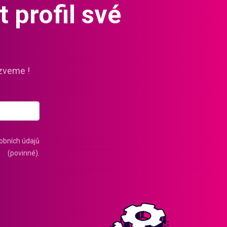
 profil své
zveme !
obních údajů
(povinné).