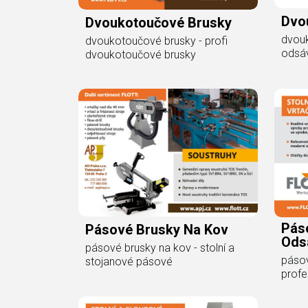
Dvo
Dvoukotoučové Brusky
dvou
dvoukotoučové brusky - profi
odsáv
dvoukotoučové brusky
Pás
Pásové Brusky Na Kov
Ods
pásové brusky na kov - stolní a
pásov
stojanové pásové
profe