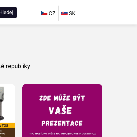
Hledej
CZ
SK
é republiky