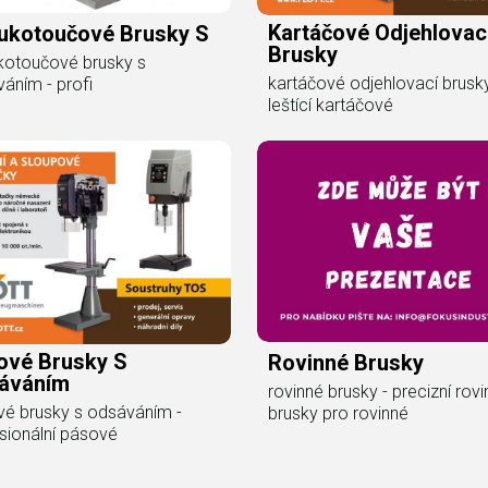
Kartáčové Odjehlovac
ukotoučové Brusky S
Brusky
kotoučové brusky s
kartáčové odjehlovací brusky
áním - profi
leštící kartáčové
ové Brusky S
Rovinné Brusky
áváním
rovinné brusky - precizní rov
é brusky s odsáváním -
brusky pro rovinné
sionální pásové