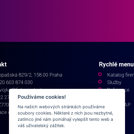
akt
Rychlé menu
pašská 829/2, 158 00 Praha
Katalog fir
20 603 874 030
Služby
vojka@fokusindustry.cz
Reference
Používáme cookies!
42 27 08
Kontakt
Z77021502698
SITE MAP
Na našich webových stránkách používáme
ace o zpracování osobních údajů
soubory cookies. Některé z nich jsou nezbytné,
zatímco jiné nám pomáhají vylepšít tento web a
váš uživatelský zážitek.