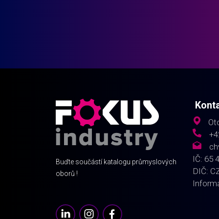
Kont
Oto
+4
ch
IČ: 65 
Buďte součástí katalogu průmyslových
DIČ: C
oborů !
Inform