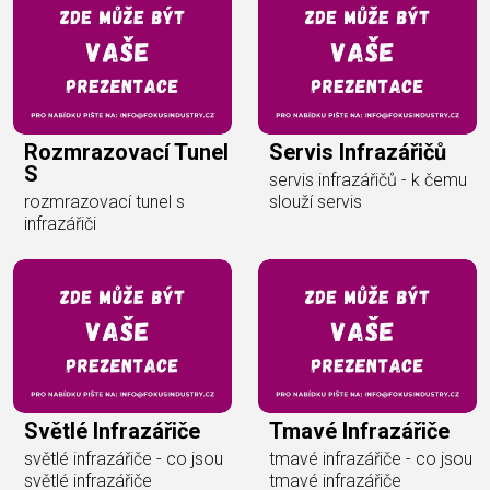
Rozmrazovací Tunel
Servis Infrazářičů
S
servis infrazářičů - k čemu
rozmrazovací tunel s
slouží servis
infrazářiči
Světlé Infrazářiče
Tmavé Infrazářiče
světlé infrazářiče - co jsou
tmavé infrazářiče - co jsou
světlé infrazářiče
tmavé infrazářiče