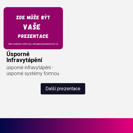
Úsporné
Infravytápění
úsporné infravytápění -
úsporné systémy formou
Další prezentace