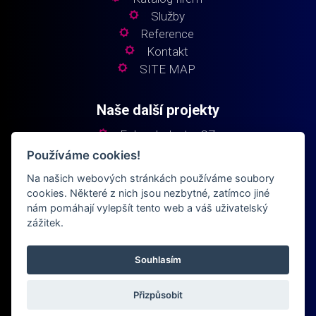
Služby
Reference
Kontakt
SITE MAP
Naše další projekty
Fokus Industry CZ
Fokus Industry SK
Používáme cookies!
Fokus Elektro
Na našich webových stránkách používáme soubory
Fokus Building
cookies. Některé z nich jsou nezbytné, zatímco jiné
nám pomáhají vylepšít tento web a váš uživatelský
zážitek.
Souhlasím
© 2024
fokusindustry.cz
Všechna práva vyhrazena
Přizpůsobit