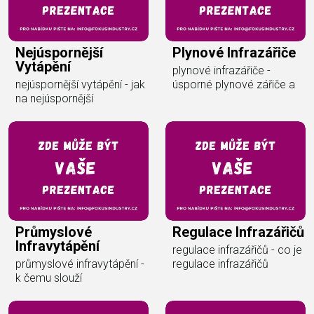
Nejúspornější
Plynové Infrazářiče
Vytápění
plynové infrazářiče -
nejúspornější vytápění - jak
úsporné plynové zářiče a
na nejúspornější
Průmyslové
Regulace Infrazářičů
Infravytápění
regulace infrazářičů - co je
průmyslové infravytápění -
regulace infrazářičů
k čemu slouží