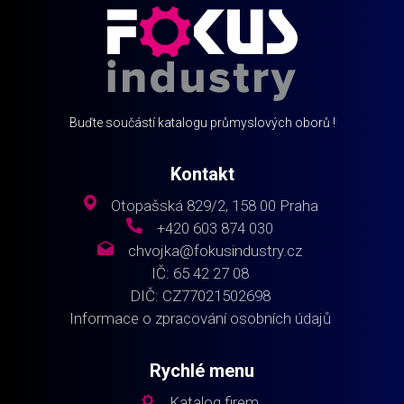
Buďte součástí katalogu průmyslových oborů !
Kontakt
Otopašská 829/2, 158 00 Praha
+420 603 874 030
chvojka@fokusindustry.cz
IČ: 65 42 27 08
DIČ: CZ77021502698
Informace o zpracování osobních údajů
Rychlé menu
Katalog firem