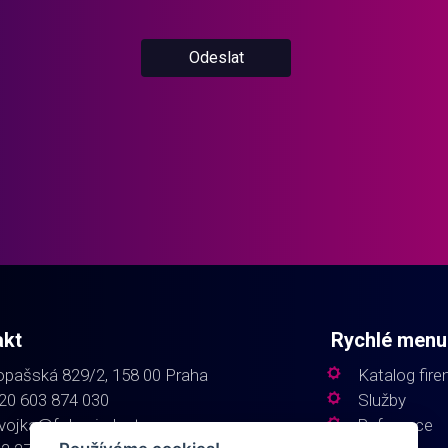
Odeslat
akt
Rychlé menu
pašská 829/2, 158 00 Praha
Katalog fir
20 603 874 030
Služby
vojka@fokusindustry.cz
Reference