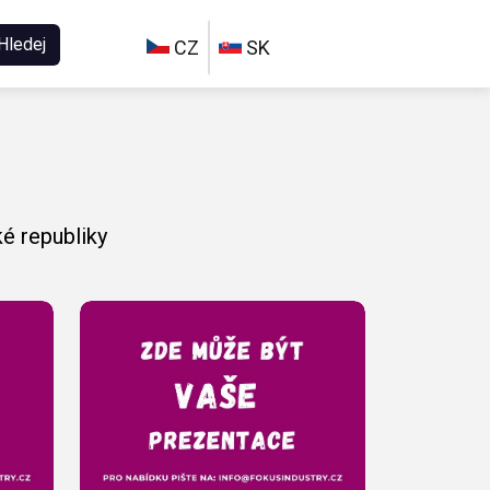
Hledej
CZ
SK
é republiky