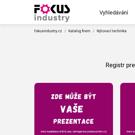
Vyhledávání
fokusindustry.cz
Katalog firem
Nýtovací technika
Registr pr