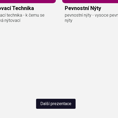
ovací Technika
Pevnostní Nýty
ací technika - k čemu se
pevnostní nýty - vysoce pevn
vá nýtovací
nýty
Další prezentace