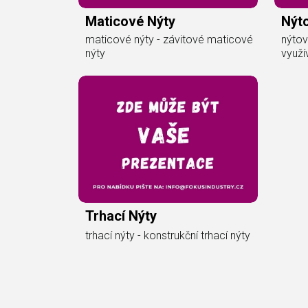
Maticové Nýty
Nýt
maticové nýty - závitové maticové
nýtov
nýty
využí
Trhací Nýty
trhací nýty - konstrukční trhací nýty