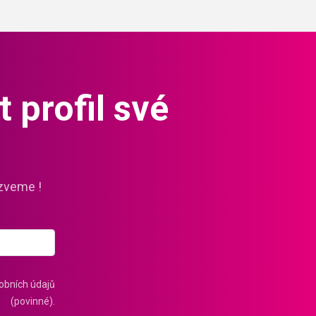
 profil své
zveme !
obních údajů
(povinné).