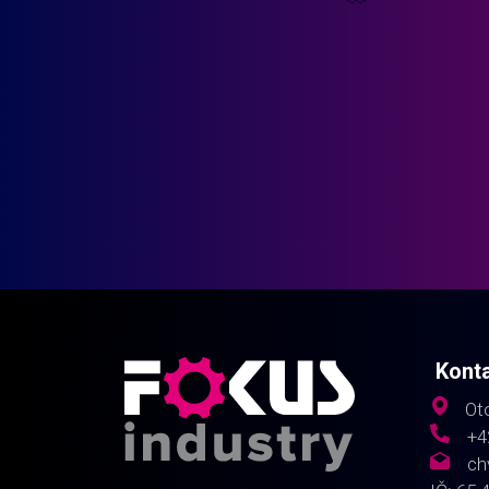
Kont
Oto
+4
ch