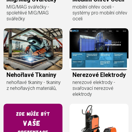
MIG/MAG svářečky -
mobilní ohřev oceli -
spolehlivé MIG/MAG
systémy pro mobilní ohřev
svářečky
oceli
Nehořlavé Tkaniny
Nerezové Elektrody
nehořlavé tkaniny - tkaniny
nerezové elektrody -
z nehořlavých materiálů,
svařovací nerezové
elektrody