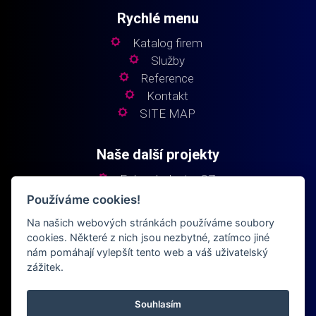
Rychlé menu
Katalog firem
Služby
Reference
Kontakt
SITE MAP
Naše další projekty
Fokus Industry CZ
Fokus Industry SK
Používáme cookies!
Fokus Elektro
Na našich webových stránkách používáme soubory
Fokus Building
cookies. Některé z nich jsou nezbytné, zatímco jiné
nám pomáhají vylepšít tento web a váš uživatelský
zážitek.
Souhlasím