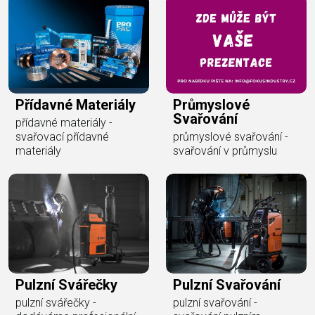
Přídavné Materiály
Průmyslové
Svařování
přídavné materiály -
svařovací přídavné
průmyslové svařování -
materiály
svařování v průmyslu
Pulzní Svářečky
Pulzní Svařování
pulzní svářečky -
pulzní svařování -