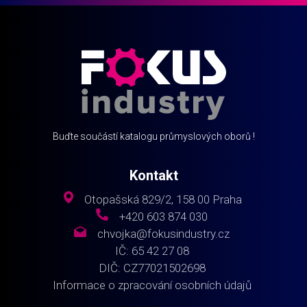
Buďte součástí katalogu průmyslových oborů !
Kontakt
Otopašská 829/2, 158 00 Praha
+420 603 874 030
chvojka@fokusindustry.cz
IČ: 65 42 27 08
DIČ: CZ77021502698
Informace o zpracování osobních údajů