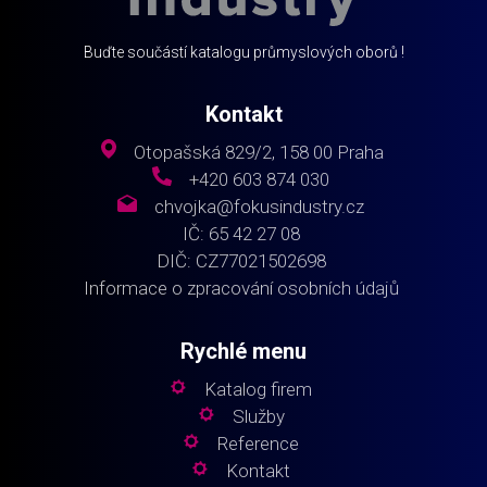
Buďte součástí katalogu průmyslových oborů !
Kontakt
Otopašská 829/2, 158 00 Praha
+420 603 874 030
chvojka@fokusindustry.cz
IČ: 65 42 27 08
DIČ: CZ77021502698
Informace o zpracování osobních údajů
Rychlé menu
Katalog firem
Služby
Reference
Kontakt