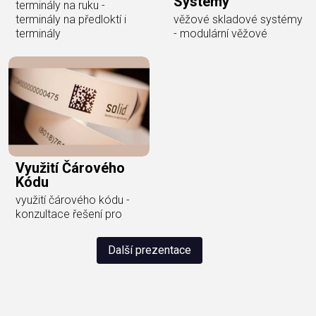
Systémy
terminály na ruku -
terminály na předloktí i
věžové skladové systémy
terminály
- modulární věžové
Využití Čárového
Kódu
využití čárového kódu -
konzultace řešení pro
Další prezentace