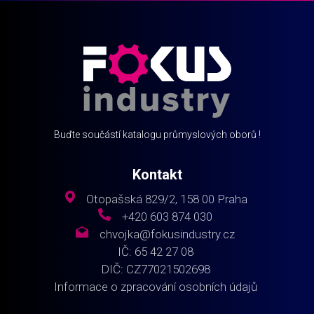
Buďte součástí katalogu průmyslových oborů !
Kontakt
Otopašská 829/2, 158 00 Praha
+420 603 874 030
chvojka@fokusindustry.cz
IČ: 65 42 27 08
DIČ: CZ77021502698
Informace o zpracování osobních údajů