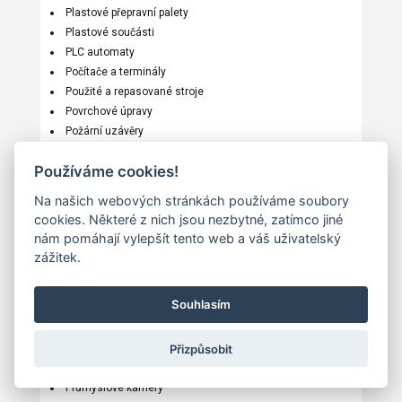
Plastové přepravní palety
Plastové součásti
PLC automaty
Počítače a terminály
Použité a repasované stroje
Povrchové úpravy
Požární uzávěry
Pracovní ochranné pomůcky
Používáme cookies!
Průmyslová akustika
Průmyslová automatizace
Na našich webových stránkách používáme soubory
Průmyslová čerpadla
cookies. Některé z nich jsou nezbytné, zatímco jiné
Průmyslová lepidla
nám pomáhají vylepšít tento web a váš uživatelský
Průmyslová ložiska
zážitek.
Průmyslová maziva
Průmyslová tomografie
Souhlasím
Průmyslová vrata
Průmyslové armatury
Přizpůsobit
Průmyslové broušení
Průmyslové chlazení
Průmyslové kamery