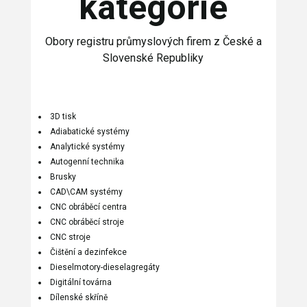
kategorie
Obory registru průmyslových firem z České a
Slovenské Republiky
3D tisk
Adiabatické systémy
Analytické systémy
Autogenní technika
Brusky
CAD\CAM systémy
CNC obráběcí centra
CNC obráběcí stroje
CNC stroje
Čištění a dezinfekce
Dieselmotory-dieselagregáty
Digitální továrna
Dílenské skříně