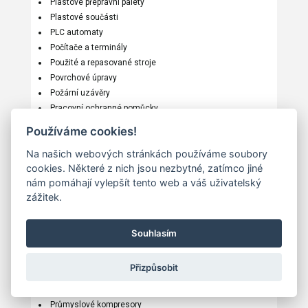
Plastové přepravní palety
Plastové součásti
PLC automaty
Počítače a terminály
Použité a repasované stroje
Povrchové úpravy
Požární uzávěry
Pracovní ochranné pomůcky
Průmyslová akustika
Používáme cookies!
Průmyslová automatizace
Na našich webových stránkách používáme soubory
Průmyslová čerpadla
cookies. Některé z nich jsou nezbytné, zatímco jiné
Průmyslová lepidla
nám pomáhají vylepšít tento web a váš uživatelský
Průmyslová ložiska
zážitek.
Průmyslová maziva
Průmyslová tomografie
Průmyslová vrata
Souhlasím
Průmyslové armatury
Průmyslové broušení
Přizpůsobit
Průmyslové chlazení
Průmyslové kamery
Průmyslové kompresory