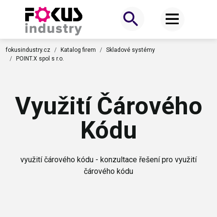
fokusindustry.cz
Katalog firem
Skladové systémy
POINT.X spol s r.o.
Využití Čárového
Kódu
využití čárového kódu - konzultace řešení pro využití
čárového kódu