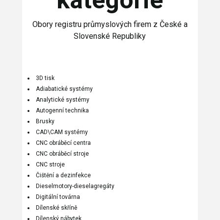
Obory registru průmyslových firem z České a
Slovenské Republiky
3D tisk
Adiabatické systémy
Analytické systémy
Autogenní technika
Brusky
CAD\CAM systémy
CNC obráběcí centra
CNC obráběcí stroje
CNC stroje
Čištění a dezinfekce
Dieselmotory-dieselagregáty
Digitální továrna
Dílenské skříně
Dílenský nábytek