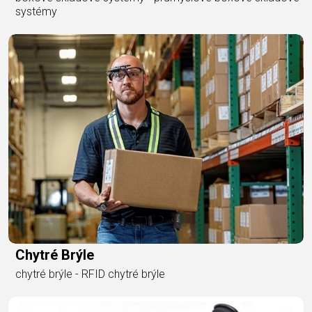
systémy
Chytré Brýle
chytré brýle - RFID chytré brýle