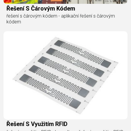
Řešení S Čárovým Kódem
řešení s čárovým kódem - aplikační řešení s čárovým
kódem
Řešení S Využitím RFID