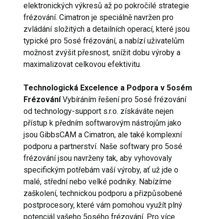
elektronických výkresů až po pokročilé strategie
frézování. Cimatron je speciálně navržen pro
zvládání složitých a detailních operací, které jsou
typické pro 5osé frézování, a nabízí uživatelům
možnost zvýšit přesnost, snížit dobu výroby a
maximalizovat celkovou efektivitu.
Technologická Excelence a Podpora v 5osém
Frézování
Vybíráním řešení pro 5osé frézování
od technology-support s.r.o. získáváte nejen
přístup k předním softwarovým nástrojům jako
jsou GibbsCAM a Cimatron, ale také komplexní
podporu a partnerství. Naše softwary pro 5osé
frézování jsou navrženy tak, aby vyhovovaly
specifickým potřebám vaší výroby, ať už jde o
malé, střední nebo velké podniky. Nabízíme
zaškolení, technickou podporu a přizpůsobené
postprocesory, které vám pomohou využít plný
potenciál vašeho 5osého frézování. Pro více