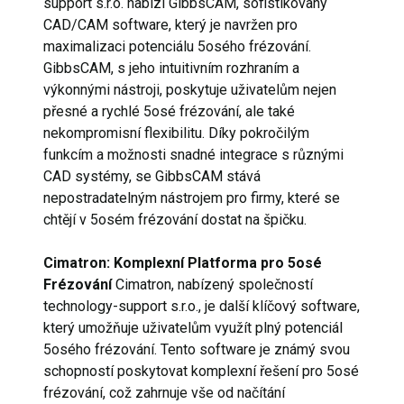
support s.r.o. nabízí GibbsCAM, sofistikovaný
CAD/CAM software, který je navržen pro
maximalizaci potenciálu 5osého frézování.
GibbsCAM, s jeho intuitivním rozhraním a
výkonnými nástroji, poskytuje uživatelům nejen
přesné a rychlé 5osé frézování, ale také
nekompromisní flexibilitu. Díky pokročilým
funkcím a možnosti snadné integrace s různými
CAD systémy, se GibbsCAM stává
nepostradatelným nástrojem pro firmy, které se
chtějí v 5osém frézování dostat na špičku.
Cimatron: Komplexní Platforma pro 5osé
Frézování
Cimatron, nabízený společností
technology-support s.r.o., je další klíčový software,
který umožňuje uživatelům využít plný potenciál
5osého frézování. Tento software je známý svou
schopností poskytovat komplexní řešení pro 5osé
frézování, což zahrnuje vše od načítání