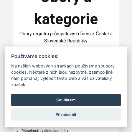
kategorie
Obory registru průmyslových firem z České a
Slovenské Republiky
Používáme cookies!
Na našich webových stránkách používáme soubory
3D tisk
cookies. Některé z nich jsou nezbytné, zatímco jiné
Adiabatické systémy
nám pomáhají vylepšít tento web a váš uživatelský
Analytické systémy
zážitek.
Autogenní technika
Brusky
CAD\CAM systémy
Souhlasím
CNC obráběcí centra
CNC obráběcí stroje
Přizpůsobit
CNC stroje
Čištění a dezinfekce
Dieselmotory-dieselagregáty