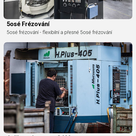
5osé Frézování
5osé frézování - flexibilní a přesné 5osé frézování