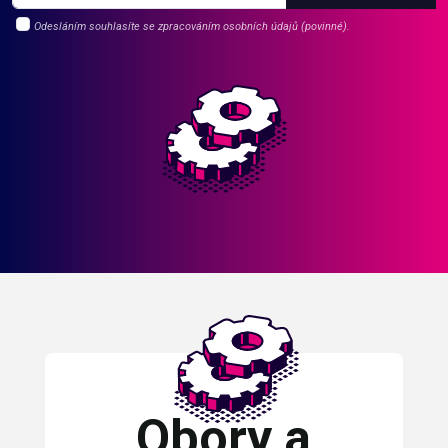
Odesláním souhlasíte se zpracováním osobních údajů (povinné).
Obory a