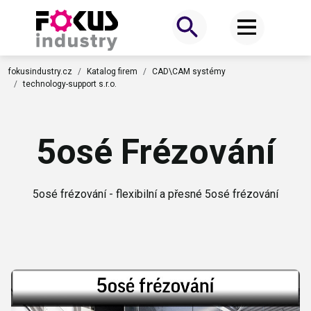
fokusindustry.cz
Katalog firem
CAD\CAM systémy
technology-support s.r.o.
5osé Frézování
5osé frézování - flexibilní a přesné 5osé frézování