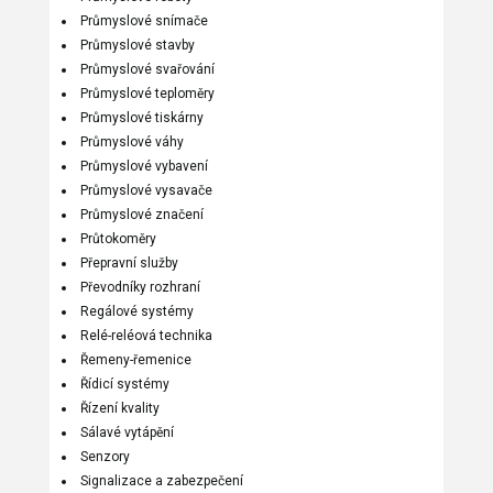
Průmyslové snímače
Průmyslové stavby
Průmyslové svařování
Průmyslové teploměry
Průmyslové tiskárny
Průmyslové váhy
Průmyslové vybavení
Průmyslové vysavače
Průmyslové značení
Průtokoměry
Přepravní služby
Převodníky rozhraní
Regálové systémy
Relé-reléová technika
Řemeny-řemenice
Řídicí systémy
Řízení kvality
Sálavé vytápění
Senzory
Signalizace a zabezpečení