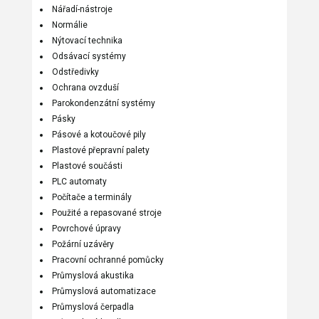
Nářadí-nástroje
Normálie
Nýtovací technika
Odsávací systémy
Odstředivky
Ochrana ovzduší
Parokondenzátní systémy
Pásky
Pásové a kotoučové pily
Plastové přepravní palety
Plastové součásti
PLC automaty
Počítače a terminály
Použité a repasované stroje
Povrchové úpravy
Požární uzávěry
Pracovní ochranné pomůcky
Průmyslová akustika
Průmyslová automatizace
Průmyslová čerpadla