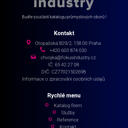
Buďte součástí katalogu průmyslových oborů !
Kontakt
Otopašská 829/2, 158 00 Praha
+420 603 874 030
chvojka@fokusindustry.cz
IČ: 65 42 27 08
DIČ: CZ77021502698
Informace o zpracování osobních údajů
Rychlé menu
Katalog firem
Služby
Reference
Kontakt