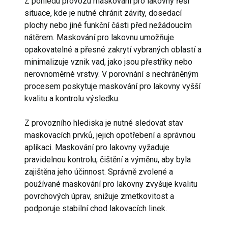
Z pohledu provozu maskování pro lakovny řeší
situace, kde je nutné chránit závity, dosedací
plochy nebo jiné funkční části před nežádoucím
nátěrem. Maskování pro lakovnu umožňuje
opakovatelné a přesné zakrytí vybraných oblastí a
minimalizuje vznik vad, jako jsou přestřiky nebo
nerovnoměrné vrstvy. V porovnání s nechráněným
procesem poskytuje maskování pro lakovny vyšší
kvalitu a kontrolu výsledku.
Z provozního hlediska je nutné sledovat stav
maskovacích prvků, jejich opotřebení a správnou
aplikaci. Maskování pro lakovny vyžaduje
pravidelnou kontrolu, čištění a výměnu, aby byla
zajištěna jeho účinnost. Správně zvolené a
používané maskování pro lakovny zvyšuje kvalitu
povrchových úprav, snižuje zmetkovitost a
podporuje stabilní chod lakovacích linek.