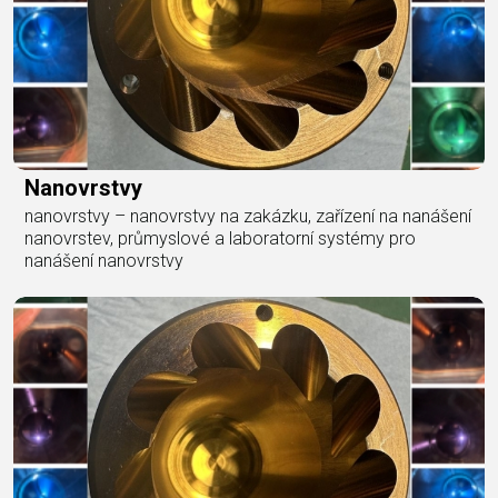
Nanovrstvy
nanovrstvy – nanovrstvy na zakázku, zařízení na nanášení
nanovrstev, průmyslové a laboratorní systémy pro
nanášení nanovrstvy