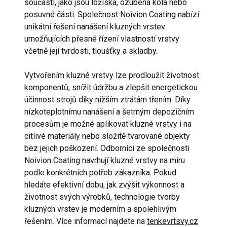
součástí, jako jsou ložiska, ozubená kola nebo
posuvné části. Společnost Noivion Coating nabízí
unikátní řešení nanášení kluzných vrstev
umožňujících přesné řízení vlastností vrstvy
včetně její tvrdosti, tloušťky a skladby.
Vytvořením kluzné vrstvy lze prodloužit životnost
komponentů, snížit údržbu a zlepšit energetickou
účinnost strojů díky nižším ztrátám třením. Díky
nízkoteplotnímu nanášení a šetrným depozičním
procesům je možné aplikovat kluzné vrstvy i na
citlivé materiály nebo složitě tvarované objekty
bez jejich poškození. Odborníci ze společnosti
Noivion Coating navrhují kluzné vrstvy na míru
podle konkrétních potřeb zákazníka. Pokud
hledáte efektivní dobu, jak zvýšit výkonnost a
životnost svých výrobků, technologie tvorby
kluzných vrstev je moderním a spolehlivým
řešením. Více informací najdete na
tenkevrtsvy.cz