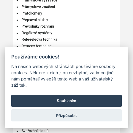
Průmyslové vysavače
Průmyslové značení
Průtokoměry
Přepravní služby
Převodníky rozhraní
Regálové systémy
Relé-reléová technika
Řemeny-řemenice
Řídicí systémy
Používáme cookies!
Řízení kvality
Sálavé vytápění
Na našich webových stránkách používáme soubory
cookies. Některé z nich jsou nezbytné, zatímco jiné
Senzory
nám pomáhají vylepšít tento web a váš uživatelský
Signalizace a zabezpečení
zážitek.
Skladové systémy
Služby
Software
Souhlasím
Sondy
Souřadnicové měřicí stroje
Přizpůsobit
Soustruhy
Strojní komponenty
Svařování plastů