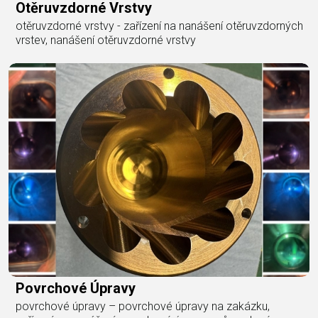
Otěruvzdorné Vrstvy
otěruvzdorné vrstvy - zařízení na nanášení otěruvzdorných
vrstev, nanášení otěruvzdorné vrstvy
Povrchové Úpravy
povrchové úpravy – povrchové úpravy na zakázku,