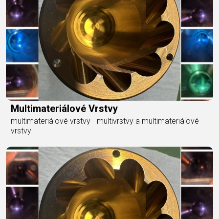
Multimateriálové Vrstvy
multimateriálové vrstvy - multivrstvy a multimateriálové
vrstvy