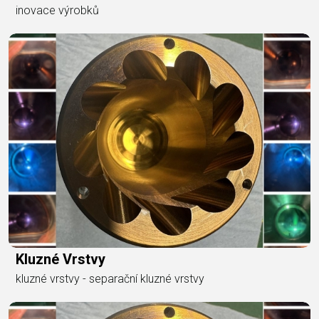
inovace výrobků
Kluzné Vrstvy
kluzné vrstvy - separační kluzné vrstvy