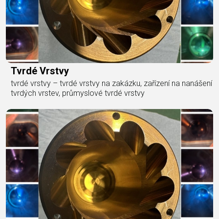
Tvrdé Vrstvy
tvrdé vrstvy – tvrdé vrstvy na zakázku, zařízení na nanášení
tvrdých vrstev, průmyslové tvrdé vrstvy