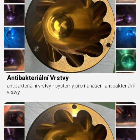
Antibakteriální Vrstvy
antibakteriální vrstvy - systémy pro nanášení antibakteriální
vrstvy