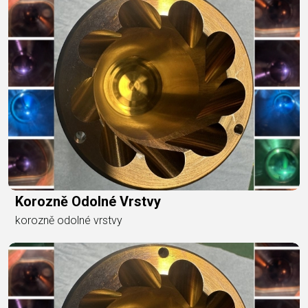
Korozně Odolné Vrstvy
korozně odolné vrstvy