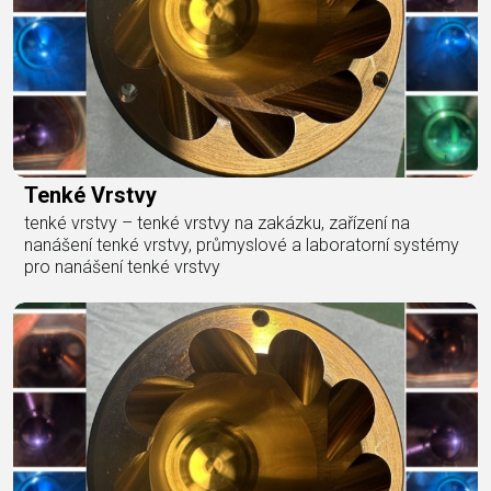
Tenké Vrstvy
tenké vrstvy – tenké vrstvy na zakázku, zařízení na
nanášení tenké vrstvy, průmyslové a laboratorní systémy
pro nanášení tenké vrstvy