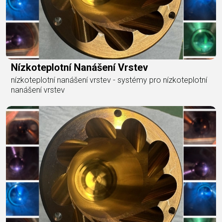
Nízkoteplotní Nanášení Vrstev
nízkoteplotní nanášení vrstev - systémy pro nízkoteplotní
nanášení vrstev