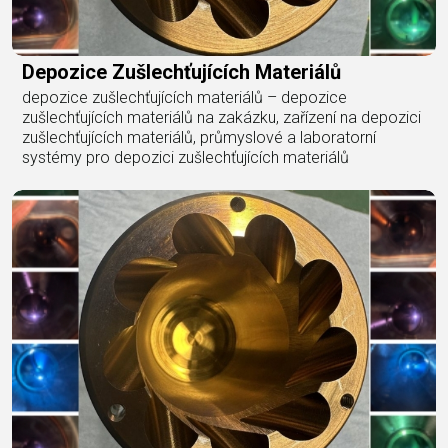
Depozice Zušlechťujících Materiálů
depozice zušlechťujících materiálů – depozice
zušlechťujících materiálů na zakázku, zařízení na depozici
zušlechťujících materiálů, průmyslové a laboratorní
systémy pro depozici zušlechťujících materiálů