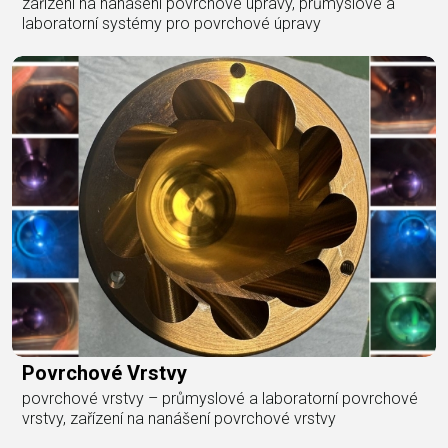
zařízení na nanášení povrchové úpravy, průmyslové a
laboratorní systémy pro povrchové úpravy
Povrchové Vrstvy
povrchové vrstvy – průmyslové a laboratorní povrchové
vrstvy, zařízení na nanášení povrchové vrstvy