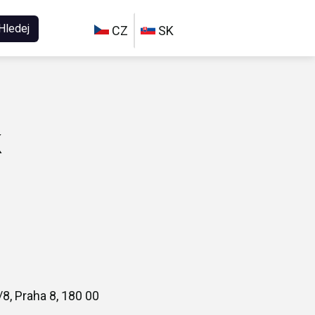
Hledej
CZ
SK
k
8, Praha 8, 180 00