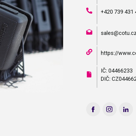
+420 739 431 
sales@cotu.c
https://www.c
IČ: 04466233
DIČ: CZ04466