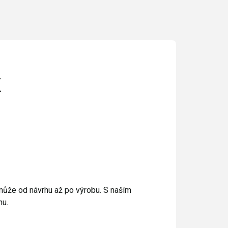
k
omůže od návrhu až po výrobu. S naším
nu.