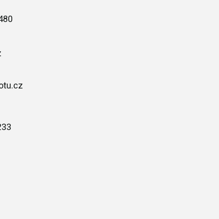
480
z
otu.cz
233