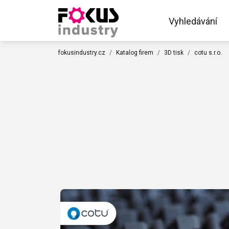
Vyhledávání
fokusindustry.cz
Katalog firem
3D tisk
cotu s.r.o.