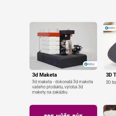
3d Maketa
3D T
3d maketa - dokonalá 3d maketa
3D ti
vašeho produktu, výroba 3d
makety na zakázku