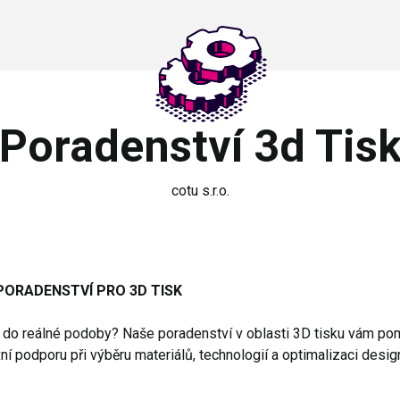
Poradenství 3d Tis
cotu s.r.o.
 PORADENSTVÍ PRO 3D TISK
řit do reálné podoby? Naše poradenství v oblasti 3D tisku vám p
 podporu při výběru materiálů, technologií a optimalizaci desig