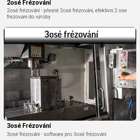
2osé Frézování
2osé frézování - přesné 2osé frézování, efektivni 2 ose
frezovani do výroby
3osé Frézování
3osé frézování - software pro 3osé frézování