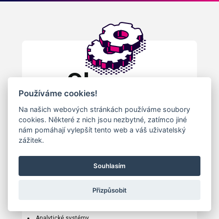
Obory a
Používáme cookies!
kategorie
Na našich webových stránkách používáme soubory
cookies. Některé z nich jsou nezbytné, zatímco jiné
nám pomáhají vylepšít tento web a váš uživatelský
zážitek.
Obory registru průmyslových firem z České a
Slovenské Republiky
Souhlasím
Přizpůsobit
3D tisk
Adiabatické systémy
Analytické systémy