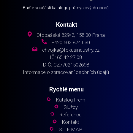
Buďte součástí katalogu průmyslových oborů !
Kontakt
Otopašská 829/2, 158 00 Praha
+420 603 874 030
chvojka@fokusindustry.cz
IČ: 65 42 27 08
DIČ: CZ77021502698
Informace o zpracování osobních údajů
Rychlé menu
Katalog firem
Služby
Reference
Kontakt
SITE MAP