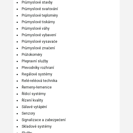
Průmyslové stavby
Průmyslové svařování
Průmyslové teploměry
Průmyslové tiskárny
Průmyslové váhy
Průmyslové vybavení
Průmyslové vysavače
Průmyslové značení
Průtokoměry
Přepravní služby
Převodníky rozhraní
Regálové systémy
Relé-reléová technika
Řemeny-řemenice
Řídicí systémy
Řízení kvality
Sálavé vytápění
Senzory
Signalizace a zabezpečení
Skladové systémy