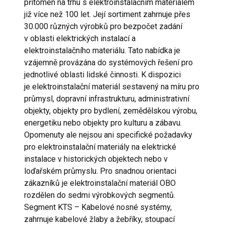
přítomen na trhu s elektroinstalačním materiálem
již více než 100 let. Její sortiment zahrnuje přes
30.000 různých výrobků pro bezpočet zadání
v oblasti elektrických instalací a
elektroinstalačního materiálu. Tato nabídka je
vzájemně provázána do systémových řešení pro
jednotlivé oblasti lidské činnosti. K dispozici
je elektroinstalační materiál sestavený na míru pro
průmysl, dopravní infrastrukturu, administrativní
objekty, objekty pro bydlení, zemědělskou výrobu,
energetiku nebo objekty pro kulturu a zábavu.
Opomenuty ale nejsou ani specifické požadavky
pro elektroinstalační materiály na elektrické
instalace v historických objektech nebo v
loďařském průmyslu. Pro snadnou orientaci
zákazníků je elektroinstalační materiál OBO
rozdělen do sedmi výrobkových segmentů.
Segment KTS – Kabelové nosné systémy,
zahrnuje kabelové žlaby a žebříky, stoupací