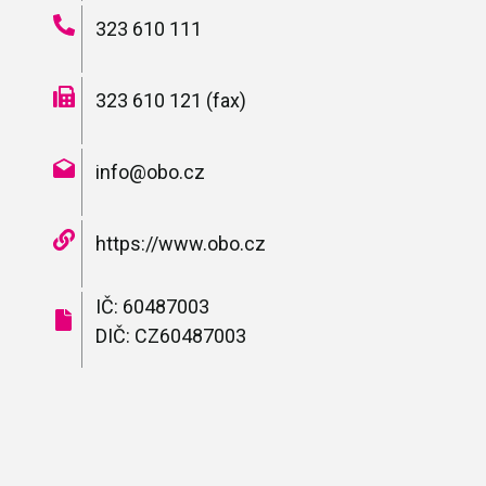
323 610 111
323 610 121 (fax)
info@obo.cz
https://www.obo.cz
IČ: 60487003
DIČ: CZ60487003