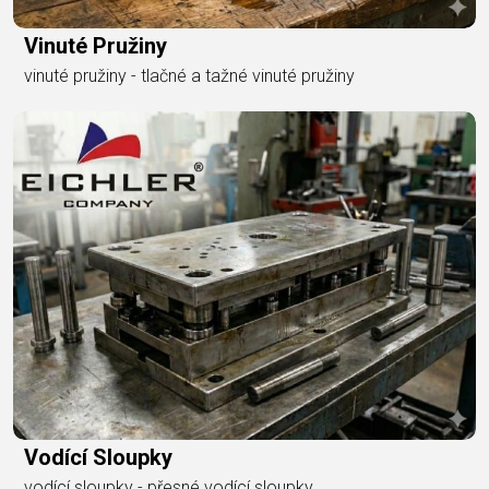
Vinuté Pružiny
vinuté pružiny - tlačné a tažné vinuté pružiny
Vodící Sloupky
vodící sloupky - přesné vodící sloupky