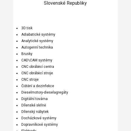
Slovenské Republiky
3D tisk
Adiabatické systémy
Analytické systémy
Autogenní technika
Brusky
CAD\CAM systémy
CNC obráběcí centra
CNC obráběcí stroje
CNC stroje
Čištění a dezinfekce
Dieselmotory-dieselagregáty
Digitální továrna
Dílenské skříně
Dílenský nábytek
Docházkové systémy
Dopravníkové systémy
Elektrody