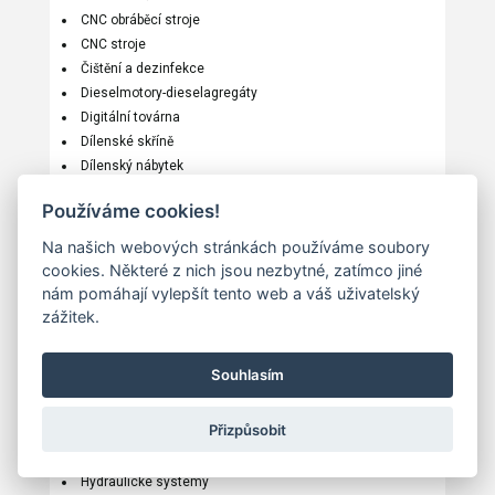
CNC obráběcí stroje
CNC stroje
Čištění a dezinfekce
Dieselmotory-dieselagregáty
Digitální továrna
Dílenské skříně
Dílenský nábytek
Docházkové systémy
Používáme cookies!
Dopravníkové systémy
Elektrody
Na našich webových stránkách používáme soubory
Elektroerozivní stroje
cookies. Některé z nich jsou nezbytné, zatímco jiné
Elektroinstalační materiály
nám pomáhají vylepšít tento web a váš uživatelský
Elektronika a elektrotechnika
zážitek.
Filtrační systémy
Formy
Souhlasím
Frekvenční měniče
Frézovací stroje
Přizpůsobit
Generátory
Gravírování
Hydraulické systémy