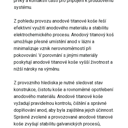
prvky a kontaktní části pro připojení k proudovému
systému.
Z pohledu provozu anodové titanové koše řeší
efektivní využití anodového materiálu a stabilitu
elektrochemického procesu. Anodový titanový koš
umožňuje přesné umístění anod v lázni a
minimalizuje vznik nerovnoměrností při
pokovování. V porovnání s jinými materiály
poskytují anodové titanové koše vyšší životnost a
nižší nároky na výměnu.
Z provozního hlediska je nutné sledovat stav
konstrukce, čistotu koše a rovnoměrné opotřebení
anodového materiálu. Anodové titanové koše
vyžadují pravidelnou kontrolu, čištění a správné
doplňování anod, aby byla zajištěna jejich účinnost.
Správně zvolené a provozované anodové titanové
koše zvyšují stabilitu galvanických procesů,