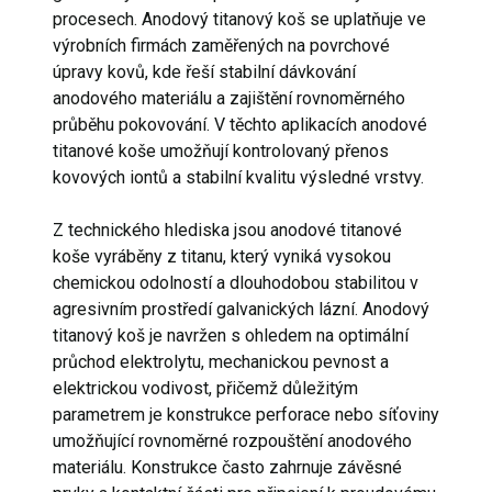
procesech. Anodový titanový koš se uplatňuje ve
výrobních firmách zaměřených na povrchové
úpravy kovů, kde řeší stabilní dávkování
anodového materiálu a zajištění rovnoměrného
průběhu pokovování. V těchto aplikacích anodové
titanové koše umožňují kontrolovaný přenos
kovových iontů a stabilní kvalitu výsledné vrstvy.
Z technického hlediska jsou anodové titanové
koše vyráběny z titanu, který vyniká vysokou
chemickou odolností a dlouhodobou stabilitou v
agresivním prostředí galvanických lázní. Anodový
titanový koš je navržen s ohledem na optimální
průchod elektrolytu, mechanickou pevnost a
elektrickou vodivost, přičemž důležitým
parametrem je konstrukce perforace nebo síťoviny
umožňující rovnoměrné rozpouštění anodového
materiálu. Konstrukce často zahrnuje závěsné