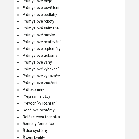
Průmyslové oleje
Průmyslové osvětlení
Průmyslové podlahy
Průmyslové roboty
Průmyslové snímače
Průmyslové stavby
Průmyslové svařování
Průmyslové teploměry
Průmyslové tiskárny
Průmyslové váhy
Průmyslové vybavení
Průmyslové vysavače
Průmyslové značení
Průtokoměry
Přepravní služby
Převodníky rozhraní
Regálové systémy
Relé-reléová technika
Řemeny-řemenice
Řídicí systémy
Řízení kvality