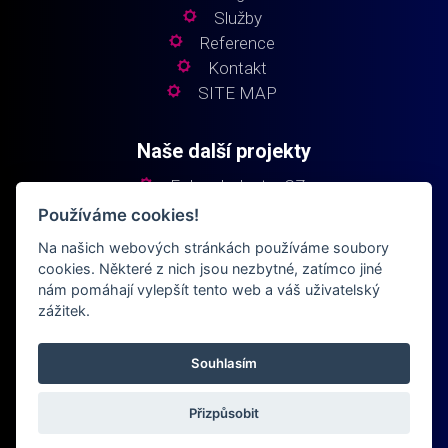
Služby
Reference
Kontakt
SITE MAP
Naše další projekty
Fokus Industry CZ
Fokus Industry SK
Používáme cookies!
Fokus Elektro
Na našich webových stránkách používáme soubory
Fokus Building
cookies. Některé z nich jsou nezbytné, zatímco jiné
nám pomáhají vylepšít tento web a váš uživatelský
zážitek.
Souhlasím
© 2024
fokusindustry.cz
Všechna práva vyhrazena
Přizpůsobit