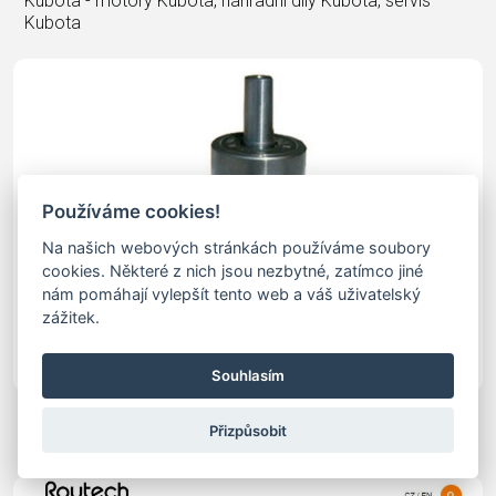
Kubota - motory Kubota, náhradní díly Kubota, servis
Kubota
Používáme cookies!
Na našich webových stránkách používáme soubory
cookies. Některé z nich jsou nezbytné, zatímco jiné
nám pomáhají vylepšít tento web a váš uživatelský
zážitek.
Souhlasím
Kuželové Převodovky
Přizpůsobit
kuželové převodovky - redukční kuželové převodovky