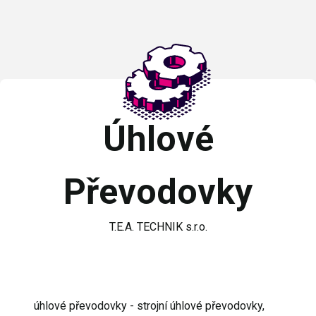
Úhlové
Převodovky
T.E.A. TECHNIK s.r.o.
úhlové převodovky - strojní úhlové převodovky,