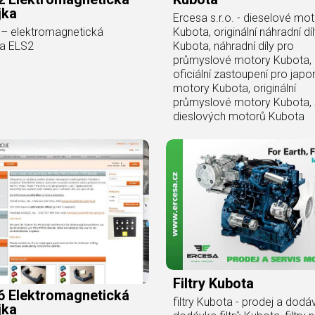
jka
Ercesa s.r.o. - dieselové mo
Kubota, originální náhradní dí
– elektromagnetická
Kubota, náhradní díly pro
ka ELS2
průmyslové motory Kubota,
oficiální zastoupení pro jap
motory Kubota, originální
průmyslové motory Kubota, 
dieslových motorů Kubota
Filtry Kubota
6 Elektromagnetická
filtry Kubota - prodej a dodá
jka