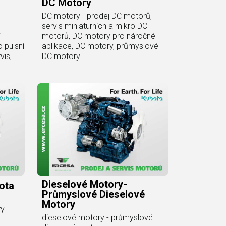
DC Motory
DC motory - prodej DC motorů,
servis miniaturních a mikro DC
í
motorů, DC motory pro náročné
 pulsní
aplikace, DC motory, průmyslové
vis,
DC motory
Dieselové Motory-
ota
Průmyslové Dieselové
Motory
ry
dieselové motory - průmyslové