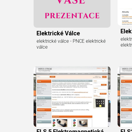
Ele
Elektrické Válce
elekt
elektrické válce - PNCE elektrické
elekt
válce
ELS 5 Elektromagnetická
ELS