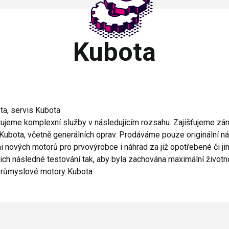
Kubota
ta, servis Kubota
ujeme komplexní služby v následujícím rozsahu. Zajišťujeme zár
ubota, včetně generálních oprav. Prodáváme pouze originální ná
ových motorů pro prvovýrobce i náhrad za již opotřebené či ji
ejich následné testování tak, aby byla zachována maximální životn
 průmyslové motory Kubota