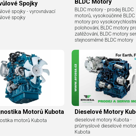
BLDC Motory
vůlové Spojky
BLDC motory - prodej BLDC
lové spojky - vyrovnávací
motorů, vysokoúčinné BLDC
lové spojky
motory pro vysokorychlostn
polohování, BLDC motory pro
zatěžování, BLDC motory ser
stejnosměrné BLDC motory
gnostika Motorů Kubota
Dieselové Motory Kub
dieselové motory Kubota -
ostika motorů Kubota
průmyslové dieselové moto
Kubota