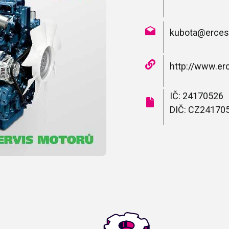
kubota@erces
http://www.er
IČ: 24170526
DIČ: CZ24170