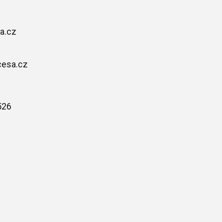
a.cz
cesa.cz
526