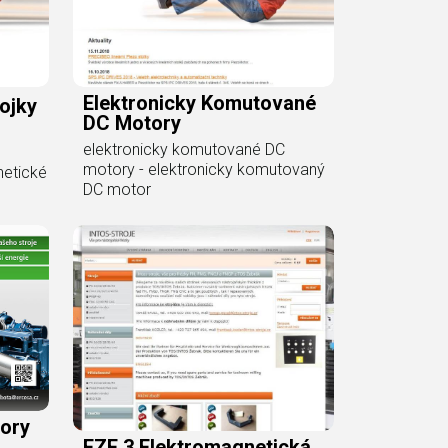
Elektronicky Komutované
ojky
DC Motory
elektronicky komutované DC
motory - elektronicky komutovaný
netické
DC motor
ory
EZF 3 Elektromagnetická