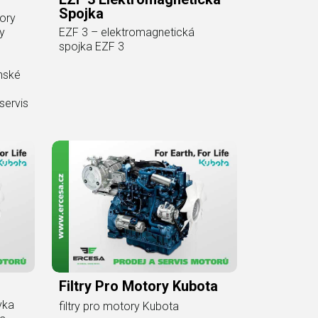
Spojka
tory
ly
EZF 3 – elektromagnetická
spojka EZF 3
onské
servis
Filtry Pro Motory Kubota
vka
filtry pro motory Kubota