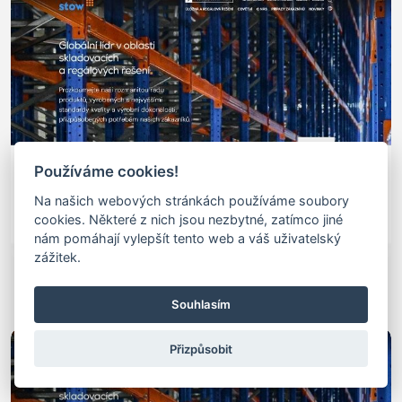
Používáme cookies!
Na našich webových stránkách používáme soubory
cookies. Některé z nich jsou nezbytné, zatímco jiné
nám pomáhají vylepšít tento web a váš uživatelský
zážitek.
Velkoobjemové Regály
velkoobjemové regály - skladové velkoobjemové regály
Souhlasím
Přizpůsobit