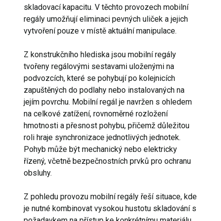
skladovací kapacitu. V těchto provozech mobilní
regály umožňují eliminaci pevných uliček a jejich
vytvoření pouze v místě aktuální manipulace.
Z konstrukčního hlediska jsou mobilní regály
tvořeny regálovými sestavami uloženými na
podvozcích, které se pohybují po kolejnicích
zapuštěných do podlahy nebo instalovaných na
jejím povrchu. Mobilní regál je navržen s ohledem
na celkové zatížení, rovnoměrné rozložení
hmotnosti a přesnost pohybu, přičemž důležitou
roli hraje synchronizace jednotlivých jednotek.
Pohyb může být mechanický nebo elektricky
řízený, včetně bezpečnostních prvků pro ochranu
obsluhy.
Z pohledu provozu mobilní regály řeší situace, kde
je nutné kombinovat vysokou hustotu skladování s
požadavkem na přístup ke konkrétnímu materiálu.