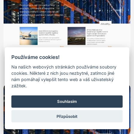
Používáme cookies!
Velkoobjemové Regály
Na našich webových stránkách používáme soubory
cookies. Některé z nich jsou nezbytné, zatímco jiné
velkoobjemové regály - skladové velkoobjemové regály
nám pomáhají vylepšít tento web a váš uživatelský
zážitek.
Souhlasím
Přizpůsobit