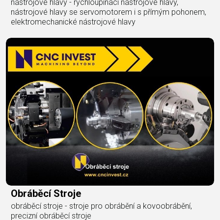
nástrojové hlavy - rychloupínací nástrojové hlavy,
nástrojové hlavy se servomotorem i s přímým pohonem,
elektromechanické nástrojové hlavy
Obráběcí Stroje
obráběcí stroje - stroje pro obrábění a kovoobrábění,
precizní obráběcí stroje