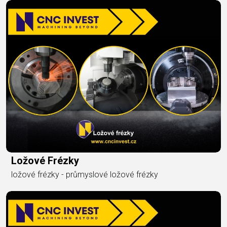
Ložové Frézky
ložové frézky - průmyslové ložové frézky