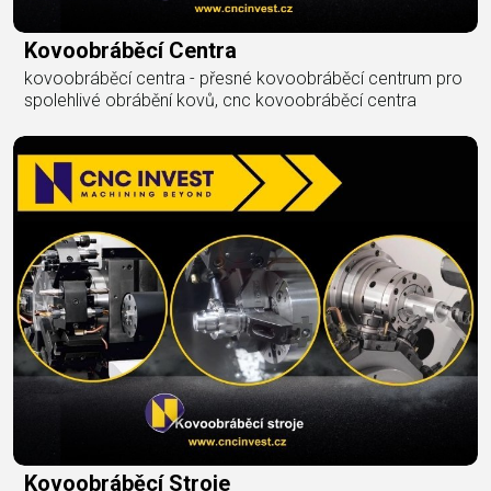
Kovoobráběcí Centra
kovoobráběcí centra - přesné kovoobráběcí centrum pro
spolehlivé obrábění kovů, cnc kovoobráběcí centra
Kovoobráběcí Stroje