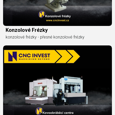
Konzolové Frézky
konzolové frézky - přesné konzolové frézky