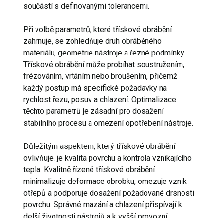
součástí s definovanými tolerancemi.
Při volbě parametrů, které třískové obrábění
zahrnuje, se zohledňuje druh obráběného
materiálu, geometrie nástroje a řezné podmínky.
Třískové obrábění může probíhat soustružením,
frézováním, vrtáním nebo broušením, přičemž
každý postup má specifické požadavky na
rychlost řezu, posuv a chlazení. Optimalizace
těchto parametrů je zásadní pro dosažení
stabilního procesu a omezení opotřebení nástroje.
Důležitým aspektem, který třískové obrábění
ovlivňuje, je kvalita povrchu a kontrola vznikajícího
tepla. Kvalitně řízené třískové obrábění
minimalizuje deformace obrobku, omezuje vznik
otřepů a podporuje dosažení požadované drsnosti
povrchu. Správné mazání a chlazení přispívají k
delší životnosti nástrojů a k vyšší provozní