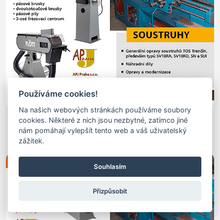
Používáme cookies!
Na našich webových stránkách používáme soubory
Servis Obráběcích Strojů
cookies. Některé z nich jsou nezbytné, zatímco jiné
servis obráběcích strojů - generální servis obráběcích
nám pomáhají vylepšít tento web a váš uživatelský
strojů
zážitek.
Souhlasím
Přizpůsobit