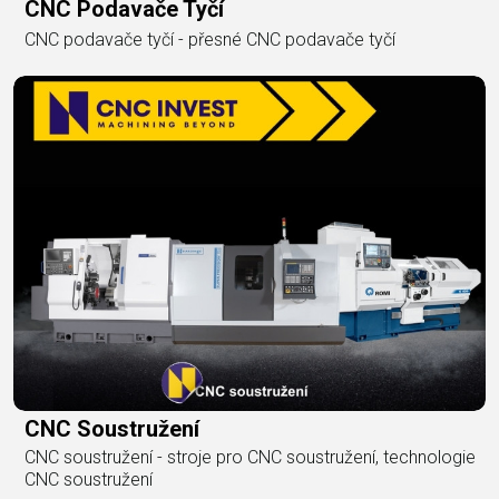
CNC Podavače Tyčí
CNC podavače tyčí - přesné CNC podavače tyčí
CNC Soustružení
CNC soustružení - stroje pro CNC soustružení, technologie
CNC soustružení