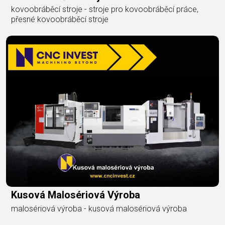
kovoobráběcí stroje - stroje pro kovoobráběcí práce,
přesné kovoobráběcí stroje
Kusová Malosériová Výroba
malosériová výroba - kusová malosériová výroba