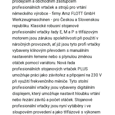
prodejcem a obchodním zástupcem
profesionálních vrtaček a strojů pro vrtání
německého výrobce - firmy Arnz FLOTT GmbH
Werkzeugmaschinen - pro Českou a Slovenskou
republiku. Klasické robusní stojanové
profesionální vrtačky řady E, M a P s třífázovým
motorem jsou zárukou spolehlivosti při použití v
náročných provozech, ať již jsou tyto profi vrtačky
vybaveny klínovým převodem s manuálním
nastavením řemene nebo s plynulou změnou
otáček pomocí variátoru. Nová řada
profesionálních stojanových vrtaček PLUS
umožńuje práci jako závitořez a připojení na 230 V
při využití frekvenčního měniče. Tyto stolní
profesionální vrtačky jsou vybaveny digitálním
displejem, který umožňuje nastavit hloubku vrtání
nebo řezání závitů a počet otáček. Stojanové
profesionální vrtačky jsou nyní vytáběny i ve
sloupovém provedení a jako třífázové s výkonem