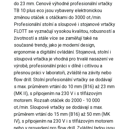
do 23 mm. Cenově výhodné profesionální vrtačky
TB 10 plus eco jsou vybaveny elektronickou
změnou otáček s otáčkami do 3000 ot./min.
Profesionální stolní a sloupové i stojanové vrtačky
FLOTT se vyznačují vysokou kvalitou, robusností a
životností a stále více se zaměřují také na
současné trendy, jako je moderní design,
ergonomie a digitální ovládání. Stojanová, stolní i
sloupová vrtačka je vhodná pro trvalé nasazení ve
výrobě, profesionální práci v dílně i citlivou a
přesnou práci v laboratoři, zvláště na závity nebo
flow drill. Stolní profesionální vrtačky se dodávají
s max. průměrem vrtání do 10 mm (B16) až 23 mm
(MK II), s připojením na 230 V i s třífázovým
motorem. Rozsah otáček do 2000 - 10 000
ot./min. Sloupové vrtačky se dodávají s max.
průměrem vrtání do 15 mm (B16) až 50 mm (MK
IV), s připojením na 230 V i s třífázovým motorem
nebo v provedení pro flow drill. Zvláštní řadou jsou