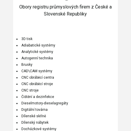
Obory registru průmyslových firem z České a
Slovenské Republiky
3D tisk
Adiabatické systémy
Analytické systémy
Autogenní technika
Brusky
CAD\CAM systémy
CNC obráběcí centra
CNC obráběcí stroje
CNC stroje
Čištění a dezinfekce
Dieselmotory-dieselagregáty
Digitální továrna
Dílenské skříně
Dílenský nábytek
Docházkové systémy