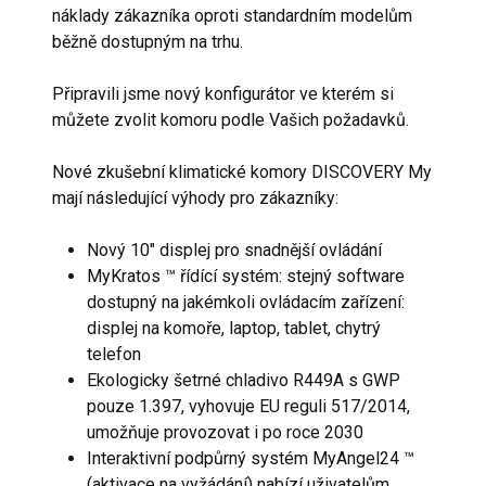
náklady zákazníka oproti standardním modelům
běžně dostupným na trhu.
Připravili jsme nový konfigurátor ve kterém si
můžete zvolit komoru podle Vašich požadavků.
Nové zkušební klimatické komory DISCOVERY My
mají následující výhody pro zákazníky:
Nový 10" displej pro snadnější ovládání
MyKratos ™ řídící systém: stejný software
dostupný na jakémkoli ovládacím zařízení:
displej na komoře, laptop, tablet, chytrý
telefon
Ekologicky šetrné chladivo R449A s GWP
pouze 1.397, vyhovuje EU reguli 517/2014,
umožňuje provozovat i po roce 2030
Interaktivní podpůrný systém MyAngel24 ™
(aktivace na vyžádání) nabízí uživatelům