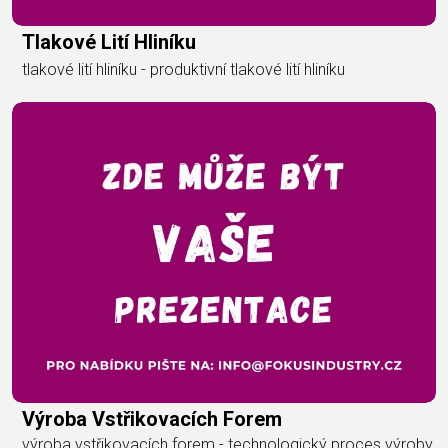
Tlakové Lití Hliníku
tlakové lití hliníku - produktivní tlakové lití hliníku
Výroba Vstřikovacích Forem
výroba vstřikovacích forem - technologický proces výroby