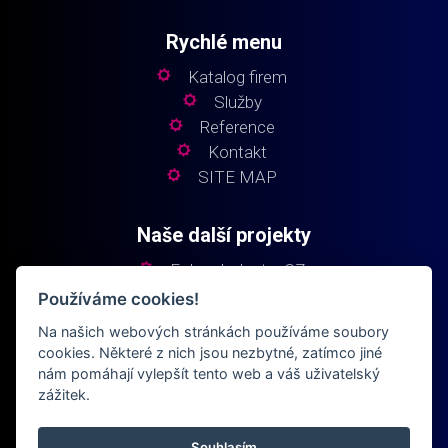
Rychlé menu
Katalog firem
Služby
Reference
Kontakt
SITE MAP
Naše další projekty
Fokus Industry CZ
Fokus Industry SK
Používáme cookies!
Fokus Elektro
Na našich webových stránkách používáme soubory
Fokus Building
cookies. Některé z nich jsou nezbytné, zatímco jiné
nám pomáhají vylepšít tento web a váš uživatelský
zážitek.
Souhlasím