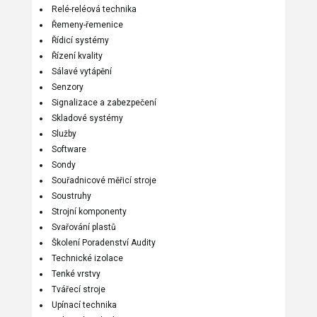
Relé-reléová technika
Řemeny-řemenice
Řídicí systémy
Řízení kvality
Sálavé vytápění
Senzory
Signalizace a zabezpečení
Skladové systémy
Služby
Software
Sondy
Souřadnicové měřicí stroje
Soustruhy
Strojní komponenty
Svařování plastů
Školení Poradenství Audity
Technické izolace
Tenké vrstvy
Tvářecí stroje
Upínací technika