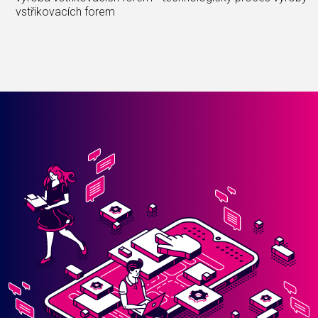
vstřikovacích forem