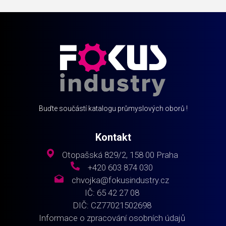
Buďte součástí katalogu průmyslových oborů !
Kontakt
Otopašská 829/2, 158 00 Praha
+420 603 874 030
chvojka@fokusindustry.cz
IČ: 65 42 27 08
DIČ: CZ77021502698
Informace o zpracování osobních údajů