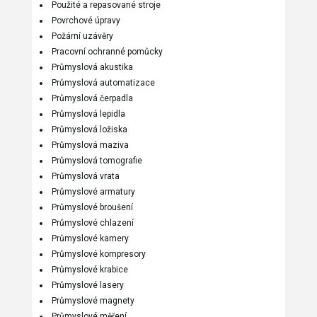
Použité a repasované stroje
Povrchové úpravy
Požární uzávěry
Pracovní ochranné pomůcky
Průmyslová akustika
Průmyslová automatizace
Průmyslová čerpadla
Průmyslová lepidla
Průmyslová ložiska
Průmyslová maziva
Průmyslová tomografie
Průmyslová vrata
Průmyslové armatury
Průmyslové broušení
Průmyslové chlazení
Průmyslové kamery
Průmyslové kompresory
Průmyslové krabice
Průmyslové lasery
Průmyslové magnety
Průmyslové měření