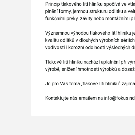
Princip tlakového lití hliníku spočívá ve 
plnění formy, jemnou strukturu odlitku a v
funkčními prvky, závity nebo montážními p
Významnou výhodou tlakového lití hliníku je
kvalitu odlitků v dlouhých výrobních sérií
vodivosti i korozní odolnosti výsledných dí
Tlakové lití hliníku nachází uplatnění při v
výrobě, snížení hmotnosti výrobků a dosaž
Je pro Vás téma „tlakové lití hliníku“ zajím
Kontaktujte nás emailem na info@fokusindu