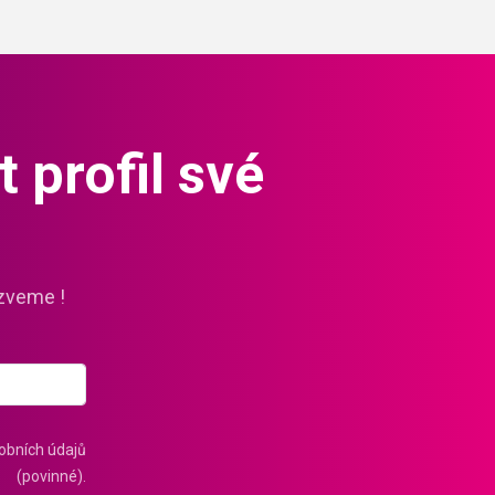
 profil své
zveme !
obních údajů
(povinné).