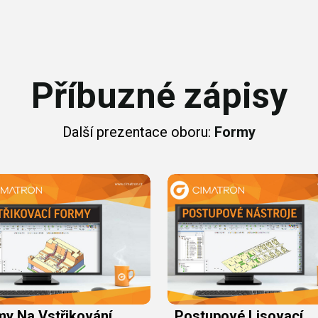
Příbuzné zápisy
Další prezentace oboru:
Formy
my Na Vstřikování
Postupové Lisovací