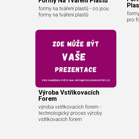
Formy Na Tváření Plastů
Plas
formy na tváření plastů - co jsou
formy
formy na tváření plastů
pro f
Výroba Vstřikovacích
Forem
výroba vstřikovacích forem -
technologický proces výroby
vstřikovacích forem