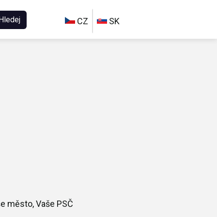
Hledej
CZ
SK
aše město, Vaše PSČ