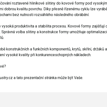
vtlačování roztavené hliníkové slitiny do kovové formy pod vysok
elmi dobrou kvalitu povrchu. Díky přesně řízenému cyklu lze vyráb
lochami bez nutnosti rozsáhlého následného obrábění.
 vysoká produktivita a stabilita procesu. Kovové formy zajišťují 
ch. Správná volba slitiny a konstrukce formy umožňuje optimalizac
lů.
ýrobě konstrukčních a funkčních komponentů, krytů, skříní, držáků a
ení vysoké kvality při konkurenceschopných nákladech.
avé?
stry.cz a tato prezentační stránka může být Vaše.