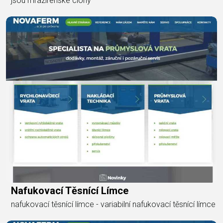
jsou mrazírenské clony
Nafukovací Těsnící Límce
nafukovací těsnící límce - variabilní nafukovací těsnící límce