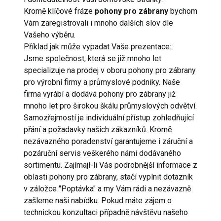
Kromě klíčové fráze
pohony pro zábrany
bychom
Vám zaregistrovali i mnoho dalších slov dle
Vašeho výběru.
Příklad jak může vypadat Vaše prezentace:
Jsme společnost, která se již mnoho let
specializuje na prodej v oboru pohony pro zábrany
pro výrobní firmy a průmyslové podniky. Naše
firma vyrábí a dodává pohony pro zábrany již
mnoho let pro širokou škálu průmyslových odvětví.
Samozřejmostí je individuální přístup zohledňující
přání a požadavky našich zákazníků. Kromě
nezávazného poradenství garantujeme i záruční a
pozáruční servis veškerého námi dodávaného
sortimentu. Zajímají-li Vás podrobnější informace z
oblasti
pohony pro zábrany, stačí vyplnit dotazník
v záložce "Poptávka" a my Vám rádi a nezávazně
zašleme naši nabídku. Pokud máte zájem o
technickou konzultaci případně návštěvu našeho