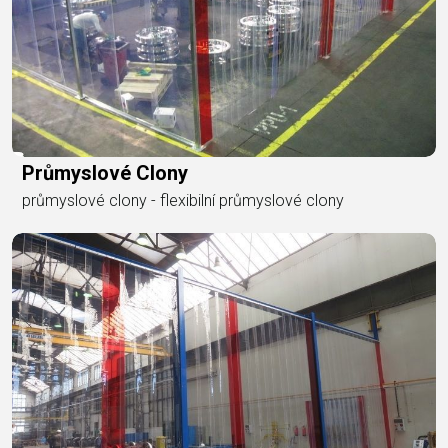
Průmyslové Clony
průmyslové clony - flexibilní průmyslové clony