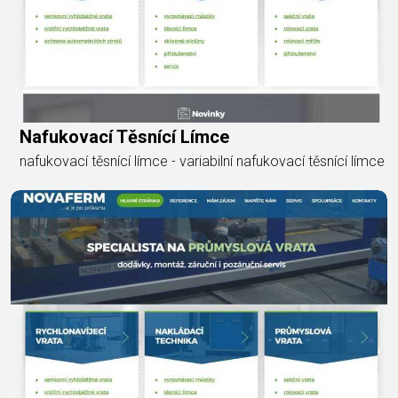
Nafukovací Těsnící Límce
nafukovací těsnící límce - variabilní nafukovací těsnící límce