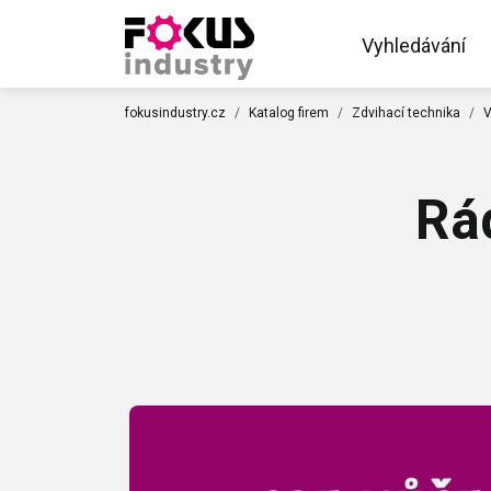
Vyhledávání
fokusindustry.cz
Katalog firem
Zdvihací technika
V
Rá