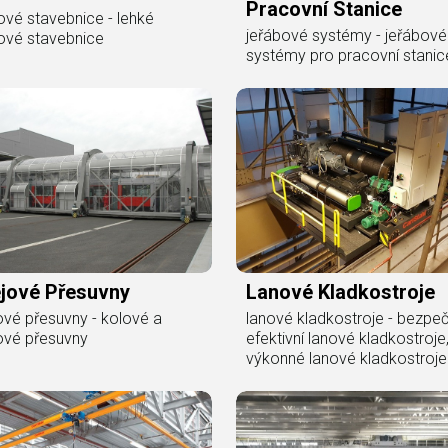
Pracovní Stanice
ové stavebnice - lehké
jeřábové systémy - jeřábové
ové stavebnice
systémy pro pracovní stanic
ejové Přesuvny
Lanové Kladkostroje
ové přesuvny - kolové a
lanové kladkostroje - bezpe
ové přesuvny
efektivní lanové kladkostroje
výkonné lanové kladkostroje