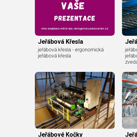
Jeřábová Křesla
Jeř
jeřábová křesla - ergonomická
jeřáb
jeřábová křesla
jeřáb
zveda
Jeřábové Kočky
Jeř