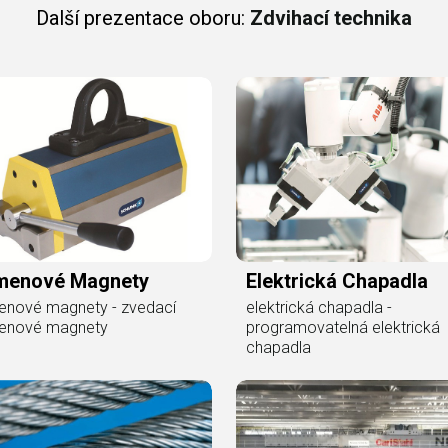
Další prezentace oboru:
Zdvihací technika
menové Magnety
Elektrická Chapadla
enové magnety - zvedací
elektrická chapadla -
enové magnety
programovatelná elektrická
chapadla