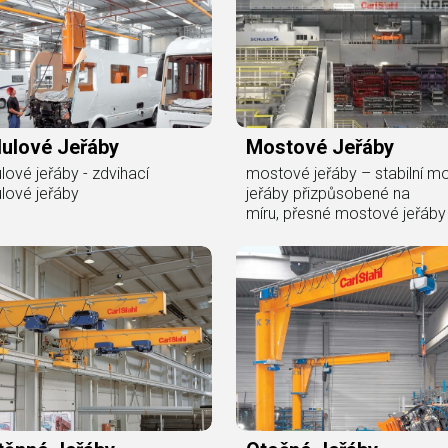
ulové Jeřáby
Mostové Jeřáby
ové jeřáby - zdvihací
mostové jeřáby – stabilní m
lové jeřáby
jeřáby přizpůsobené na
míru, přesné mostové jeřáby