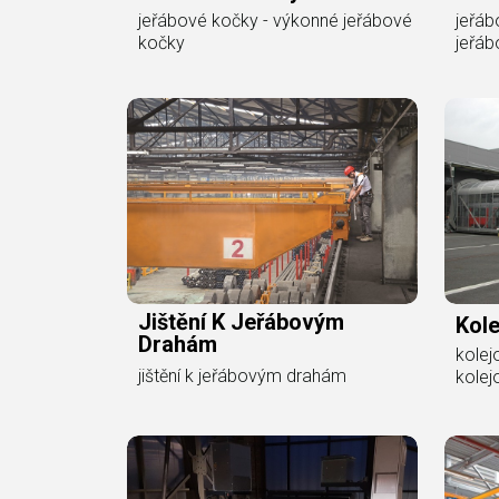
jeřábové kočky - výkonné jeřábové
jeřáb
kočky
jeřáb
Jištění K Jeřábovým
Kol
Drahám
kolej
jištění k jeřábovým drahám
kolej