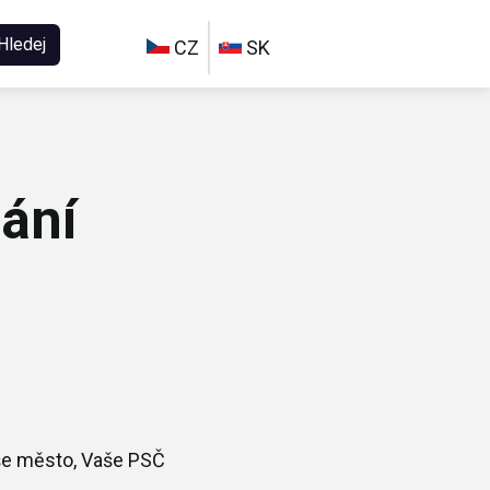
Hledej
CZ
SK
ání
aše město, Vaše PSČ