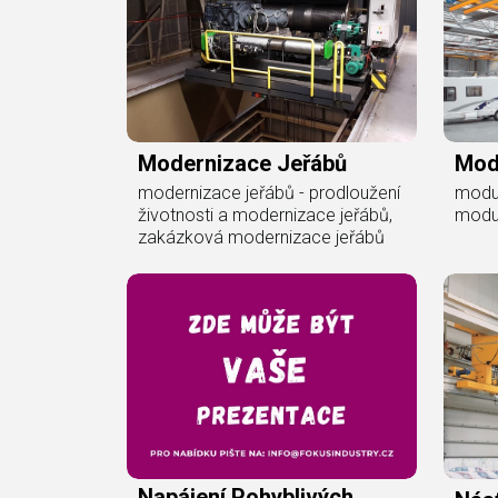
Modernizace Jeřábů
Mod
modernizace jeřábů - prodloužení
modul
životnosti a modernizace jeřábů,
modu
zakázková modernizace jeřábů
Napájení Pohyblivých