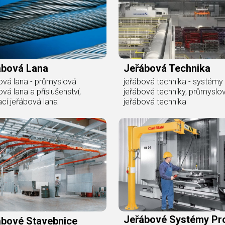
ábová Lana
Jeřábová Technika
ová lana - průmyslová
jeřábová technika - systémy
ová lana a příslušenství,
jeřábové techniky, průmyslo
cí jeřábová lana
jeřábová technika
Jeřábové Systémy Pr
ábové Stavebnice