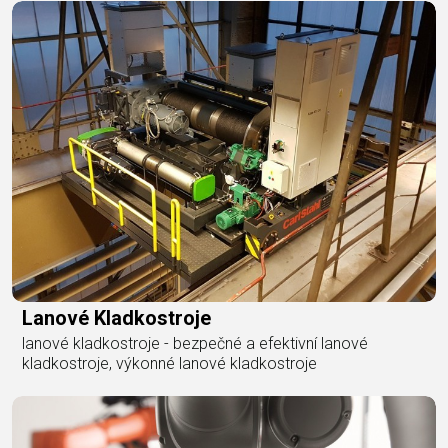
Lanové Kladkostroje
lanové kladkostroje - bezpečné a efektivní lanové
kladkostroje, výkonné lanové kladkostroje