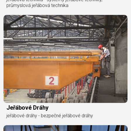
průmyslová jeřábová technika
Jeřábové Dráhy
jeřábové dráhy - bezpečné jeřábové dráhy