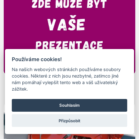
Používáme cookies!
Na našich webových stránkách používáme soubory
cookies. Některé z nich jsou nezbytné, zatímco jiné
Rádiová Dálková Ovládání
nám pomáhají vylepšít tento web a váš uživatelský
rádiová dálková ovládání - průmyslové rádiové dálkové
zážitek.
ovládání
Souhlasím
Přizpůsobit