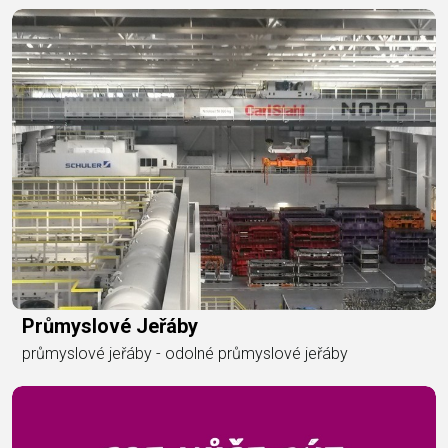
Průmyslové Jeřáby
průmyslové jeřáby - odolné průmyslové jeřáby