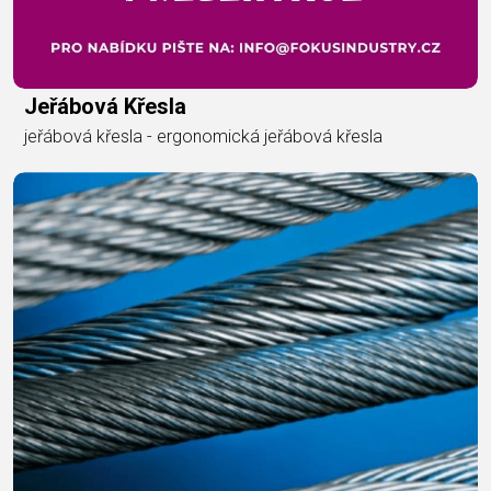
Jeřábová Křesla
jeřábová křesla - ergonomická jeřábová křesla