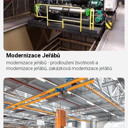
Modernizace Jeřábů
modernizace jeřábů - prodloužení životnosti a
modernizace jeřábů, zakázková modernizace jeřábů