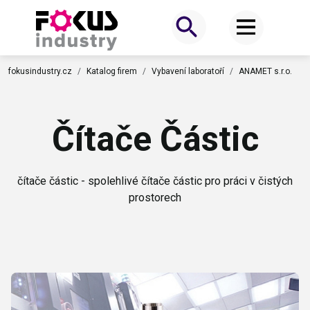
fokusindustry.cz
Katalog firem
Vybavení laboratoří
ANAMET s.r.o.
Čítače Částic
čítače částic - spolehlivé čítače částic pro práci v čistých
prostorech