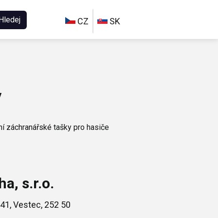
Hledej
CZ
SK
y
ní záchranářské tašky pro hasiče
a, s.r.o.
41, Vestec, 252 50