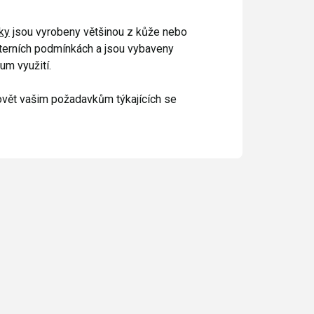
ky
jsou vyrobeny většinou z kůže nebo
xterních podmínkách a jsou vybaveny
um využití.
hovět vašim požadavkům týkajících se