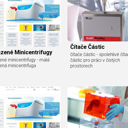
Čítače Částic
zené Minicentrifugy
čítače částic - spolehlivé čít
ené minicentrifugy - malá
částic pro práci v čistých
ená minicentrifuga
prostorech