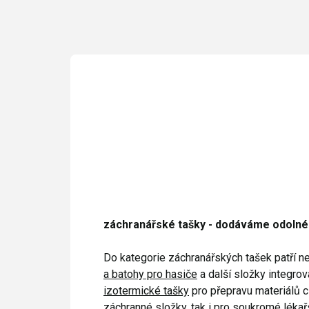
záchranářské tašky - dodáváme odolné
Do kategorie záchranářských tašek patří nej
a batohy pro hasiče
a další složky integro
izotermické tašky
pro přepravu materiálů ci
záchranné složky, tak i pro soukromé lékař