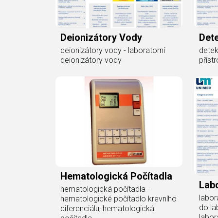
Deionizátory Vody
Det
deionizátory vody - laboratorní
detek
deionizátory vody
příst
Hematologická Počítadla
Labo
hematologická počítadla -
labor
hematologické počítadlo krevního
do la
diferenciálu, hematologická
labor