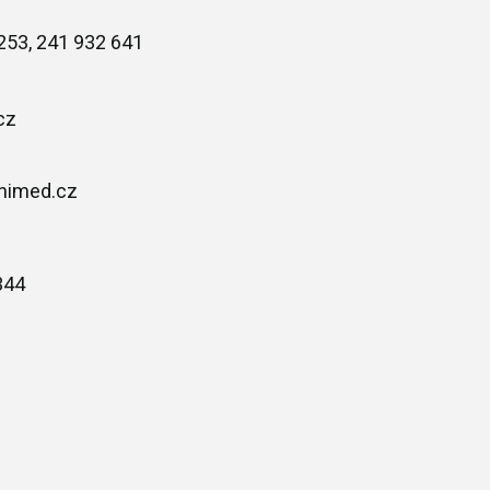
253, 241 932 641
cz
nimed.cz
344