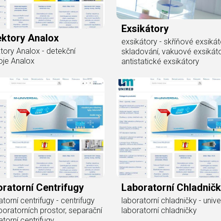
Exsikátory
ektory Analox
exsikátory - skříňové exsiká
tory Analox - detekční
skladování, vakuové exsikáto
roje Analox
antistatické exsikátory
ratorní Centrifugy
Laboratorní Chladnič
atorní centrifugy - centrifugy
laboratorní chladničky - unive
boratorních prostor, separační
laboratorní chladničky
atorní centrifugy