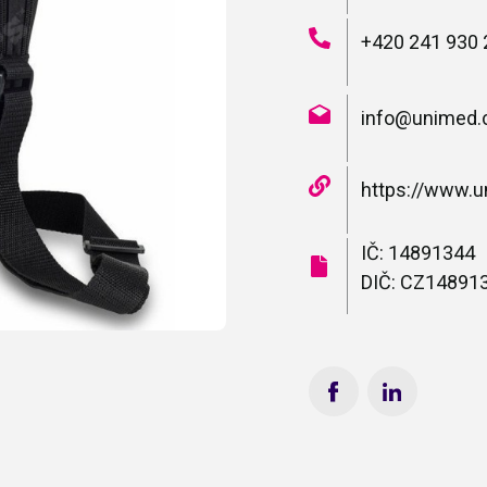
+420 241 930 
info@unimed.
https://www.u
IČ: 14891344
DIČ: CZ14891