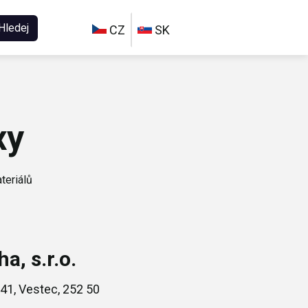
Hledej
CZ
SK
xy
teriálů
a, s.r.o.
41, Vestec, 252 50