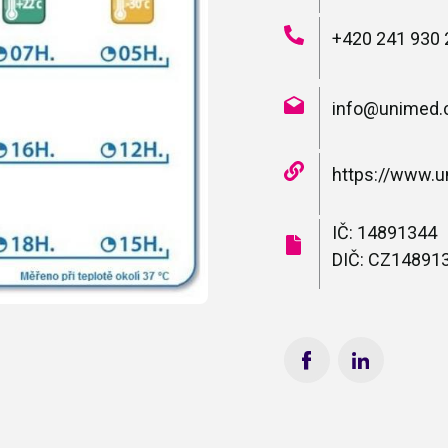
+420 241 930 
info@unimed.
https://www.u
IČ: 14891344
DIČ: CZ14891