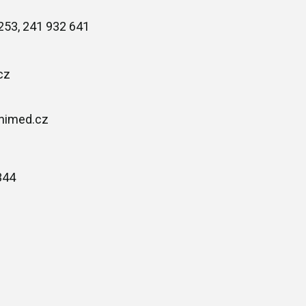
253, 241 932 641
cz
nimed.cz
344