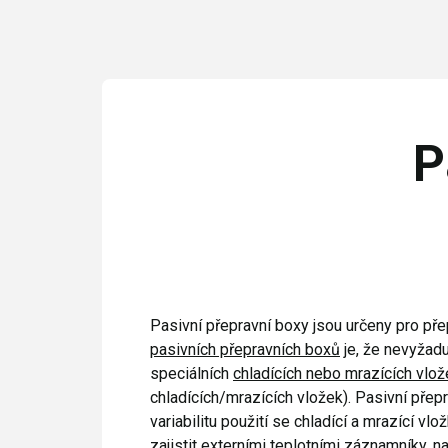
P
Pasivní přepravní boxy jsou určeny pro přep
pasivních přepravních boxů
je, že nevyžadu
speciálních
chladících nebo mrazících vlož
chladících/mrazících vložek). Pasivní přepr
variabilitu použití se chladící a mrazící vl
zajistit externími teplotními záznamníky, n