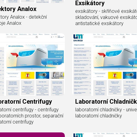
Exsikátory
ektory Analox
exsikátory - skříňové exsiká
tory Analox - detekční
skladování, vakuové exsikáto
roje Analox
antistatické exsikátory
ratorní Centrifugy
Laboratorní Chladnič
atorní centrifugy - centrifugy
laboratorní chladničky - unive
boratorních prostor, separační
laboratorní chladničky
atorní centrifugy