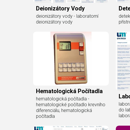
Deionizátory Vody
Det
deionizátory vody - laboratorní
detek
deionizátory vody
příst
Hematologická Počítadla
Labo
hematologická počítadla -
labor
hematologické počítadlo krevního
do la
diferenciálu, hematologická
labor
počítadla