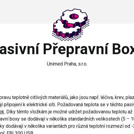
asivní Přepravní Bo
Unimed Praha, s.r.o.
ravu teplotně citlivých materiálů, jako jsou např. léčiva, krev, p
jí připojení k elektrické síti. Požadovaná teplota se v těchto pa
ek
. Díky těmto vložkám je možné udržet požadovanou teplotu až 
avní boxy se dodávají v několika standardních velikostech (5 – 10 
ožky dodávají v několika variantách pro různá teplotní rozmezí od 
apř.
EBI 300 USB
.