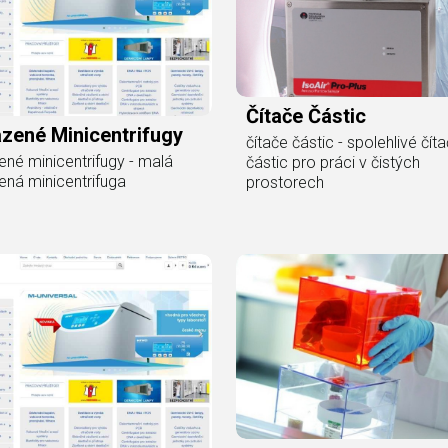
Čítače Částic
zené Minicentrifugy
čítače částic - spolehlivé čít
ené minicentrifugy - malá
částic pro práci v čistých
ená minicentrifuga
prostorech