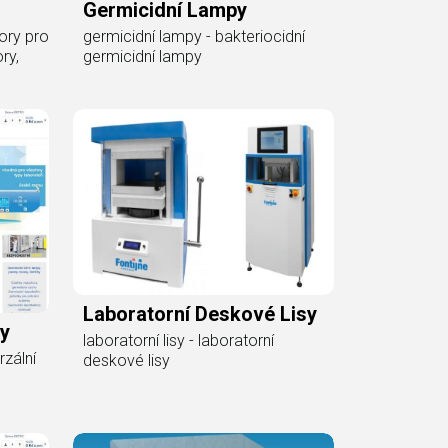
Germicidní Lampy
tory pro
germicidní lampy - bakteriocidní
ry,
germicidní lampy
Laboratorní Deskové Lisy
ky
laboratorní lisy - laboratorní
rzální
deskové lisy